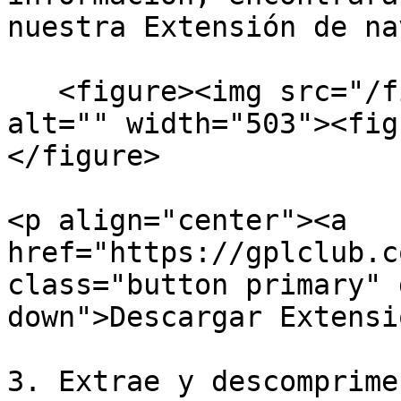
nuestra Extensión de na
   <figure><img src="/files/aDftygyaQE80E4qaWtbX" 
alt="" width="503"><fig
</figure>

<p align="center"><a 
href="https://gplclub.c
class="button primary" 
down">Descargar Extensi
3. Extrae y descomprime