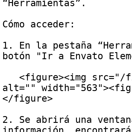
“Herramientas”.

Cómo acceder:

1. En la pestaña “Herra
botón "Ir a Envato Elem
   <figure><img src="/files/xH7USMWoVvZPXBRs17Ww" 
alt="" width="563"><fig
</figure>

2. Se abrirá una ventan
información, encontrará