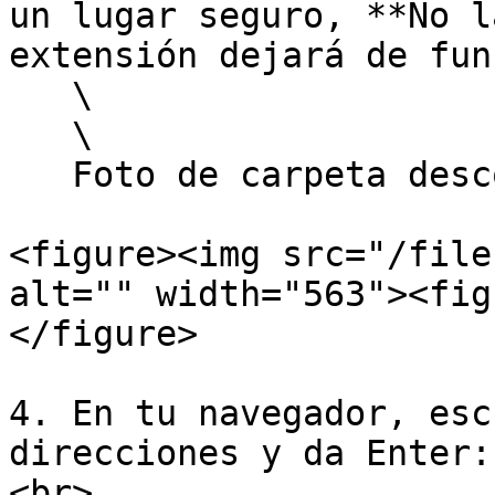
un lugar seguro, **No l
extensión dejará de fun
   \

   \

   Foto de carpeta descomprimida:

<figure><img src="/file
alt="" width="563"><fig
</figure>

4. En tu navegador, esc
direcciones y da Enter:
<br>
