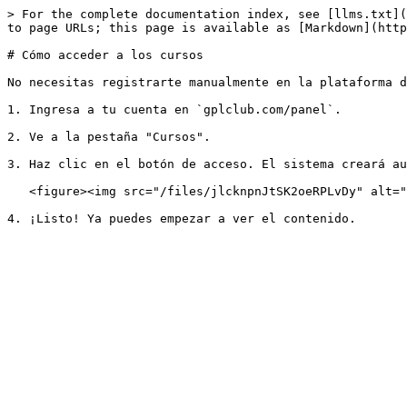
> For the complete documentation index, see [llms.txt](
to page URLs; this page is available as [Markdown](http
# Cómo acceder a los cursos

No necesitas registrarte manualmente en la plataforma d
1. Ingresa a tu cuenta en `gplclub.com/panel`.

2. Ve a la pestaña "Cursos".

3. Haz clic en el botón de acceso. El sistema creará au
   <figure><img src="/files/jlcknpnJtSK2oeRPLvDy" alt="" width="563"><figcaption></figcaption></figure>
